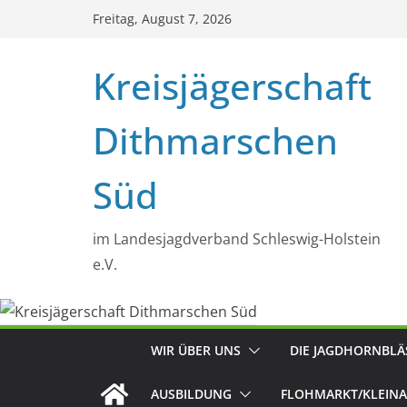
Zum
Freitag, August 7, 2026
Inhalt
springen
Kreisjägerschaft
Dithmarschen
Süd
im Landesjagdverband Schleswig-Holstein
e.V.
WIR ÜBER UNS
DIE JAGDHORNBLÄ
AUSBILDUNG
FLOHMARKT/KLEINA