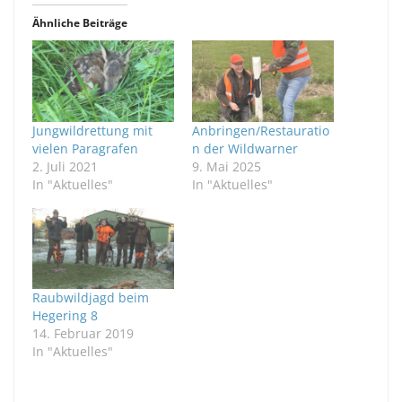
,
,
u
u
Ähnliche Beiträge
m
m
ü
a
b
u
e
f
r
F
T
a
w
c
i
e
t
b
Jungwildrettung mit
Anbringen/Restauratio
t
o
e
o
vielen Paragrafen
n der Wildwarner
r
k
2. Juli 2021
9. Mai 2025
z
z
u
u
In "Aktuelles"
In "Aktuelles"
t
t
e
e
i
i
l
l
e
e
n
n
(
(
W
W
i
i
r
r
Raubwildjagd beim
d
d
Hegering 8
i
i
n
n
14. Februar 2019
n
n
In "Aktuelles"
e
e
u
u
e
e
m
m
F
F