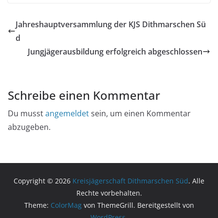
e
e
n
n
s
s
Jahreshauptversammlung der KJS Dithmarschen Sü
t
t
e
e
d
r
r
g
g
e
e
Jungjägerausbildung erfolgreich abgeschlossen
ö
ö
f
f
f
f
n
n
e
e
t
t
Schreibe einen Kommentar
)
)
Du musst
angemeldet
sein, um einen Kommentar
abzugeben.
Copyright © 2026
Kreisjägerschaft Dithmarschen Süd
. Alle
Rechte vorbehalten.
Theme:
ColorMag
von ThemeGrill. Bereitgestellt von
WordPress
.