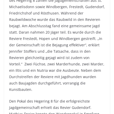
des Hegering 8 zählen die Jagdgemeinschaften aus St.
Michaelisdonn sowie Windbergen, Frestedt, Gudendorf,
Friedrichshof und Rösthusen. Während der
Raubwildwoche wurde das Raubwild in den Revieren
bejagt. Am Abschlusstag fand eine gemeinsame Jagd
statt. Daran nahmen 20 Jäger teil. Es wurde durch die
Reviere Frestedt, Hopen und Windbergen gestreift. „In
der Gemeinschaft ist die Bejagung effektiver“, erklärt
Jennifer Stoffers und „die Tatsache, dass in den
Revieren gleichzeitig gejagt wird ist zudem von
Vorteil.“ Zwei Füchse, zwei Marderhunde, zwei Marder,
ein Iltis und ein Nutria war die Ausbeute. Neben dem
Durchstreifen der Reviere mit Jagdhunden wurden
auch Baujagden durchgeführt, vorrangig die
Kunstbauten.
Den Pokal des Hegering 8 für die erfolgreichste
Jagdgemeinschaft erhielt das Revier Gudendorf.
Mathias Dreier konnte den Wanderpokal in Empfang