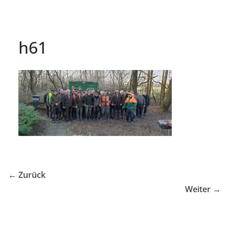
h61
← Zurück
Weiter →