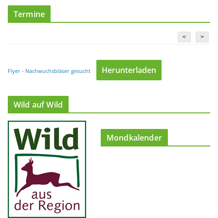
Termine
<
>
Herunterladen
Flyer - Nachwuchsbläser gesucht
Wild auf Wild
Mondkalender